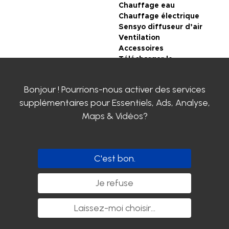
Chauffage eau
Chauffage électrique
Sensyo diffuseur d’air
Ventilation
Accessoires
Télécharger le
catalogue en ligne
Bonjour ! Pourrions-nous activer des services
CONDITIONS
supplémentaires pour
Essentiels, Ads, Analyse,
GENERALES DE VENTE
Maps & Vidéos
?
Mentions légales
Politique de
confidentialité
Certifications SIROCO
C'est bon.
Contactez-nous
Clayens
Je refuse
Actualités
Carrière chez SIROCO
Laissez-moi choisir
...
Suivez-nous