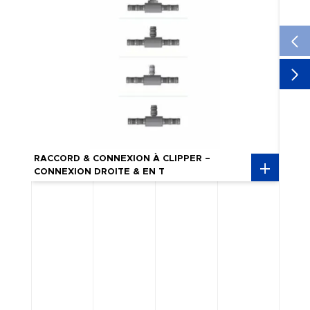
RACC
RACCORD & CONNEXION À CLIPPER –
PASS
CONNEXION DROITE & EN T
INSE