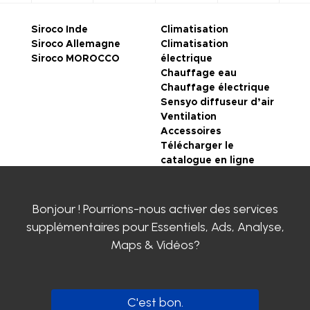
Siroco Inde
Climatisation
Siroco Allemagne
Climatisation
Siroco MOROCCO
électrique
Chauffage eau
Chauffage électrique
Sensyo diffuseur d’air
Ventilation
Accessoires
Télécharger le
catalogue en ligne
CONDITIONS
Bonjour ! Pourrions-nous activer des services
GENERALES DE VENTE
supplémentaires pour
Essentiels, Ads, Analyse,
Mentions légales
Politique de
Maps & Vidéos
?
confidentialité
Certifications SIROCO
Contactez-nous
Clayens
C'est bon.