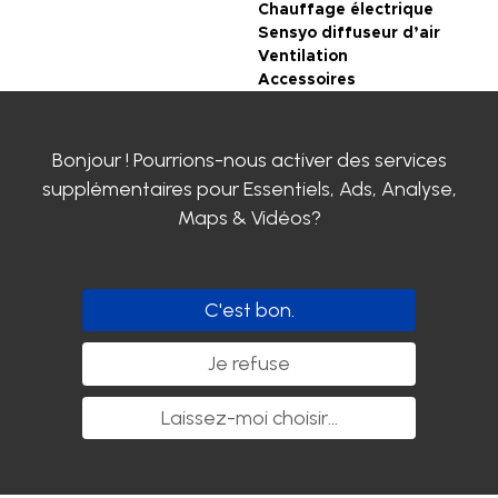
Chauffage électrique
Sensyo diffuseur d’air
Ventilation
Accessoires
Télécharger le
catalogue en ligne
Bonjour ! Pourrions-nous activer des services
supplémentaires pour
Essentiels, Ads, Analyse,
CONDITIONS
GENERALES DE VENTE
Maps & Vidéos
?
Mentions légales
Politique de
confidentialité
Certifications SIROCO
C'est bon.
Contactez-nous
Clayens
Je refuse
Actualités
Carrière chez SIROCO
Laissez-moi choisir
...
Suivez-nous