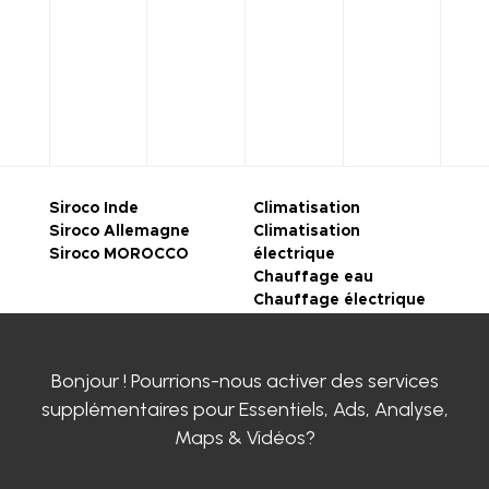
Siroco Inde
Climatisation
Siroco Allemagne
Climatisation
Siroco MOROCCO
électrique
Chauffage eau
Chauffage électrique
Sensyo diffuseur d’air
Ventilation
Accessoires
Bonjour ! Pourrions-nous activer des services
Télécharger le
supplémentaires pour
Essentiels, Ads, Analyse,
catalogue en ligne
Maps & Vidéos
?
CONDITIONS