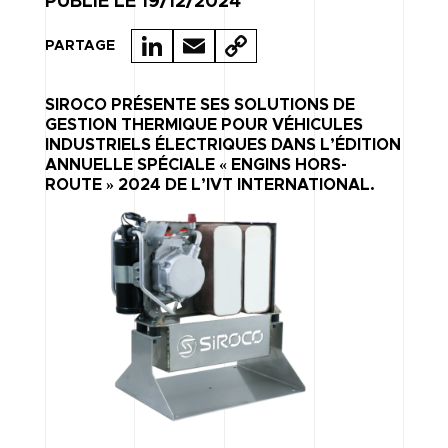
PUBLIÉ LE 19/12/2024
LI
E
C
PARTAGE
N
M
O
K
A
P
SIROCO PRÉSENTE SES SOLUTIONS DE
GESTION THERMIQUE POUR VÉHICULES
E
IL
Y
INDUSTRIELS ÉLECTRIQUES DANS L’ÉDITION
ANNUELLE SPÉCIALE « ENGINS HORS-
D
LI
ROUTE » 2024 DE L’IVT INTERNATIONAL.
I
N
N
K