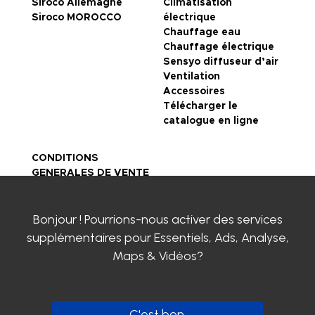
Siroco Allemagne
Climatisation
Siroco MOROCCO
électrique
Chauffage eau
Chauffage électrique
Sensyo diffuseur d’air
Ventilation
Accessoires
Télécharger le
catalogue en ligne
CONDITIONS
GENERALES DE VENTE
Mentions légales
Politique de
Bonjour ! Pourrions-nous activer des services
confidentialité
Certifications SIROCO
supplémentaires pour
Essentiels, Ads, Analyse,
Contactez-nous
Maps & Vidéos
?
Clayens
Actualités
Carrière chez SIROCO
C'est bon.