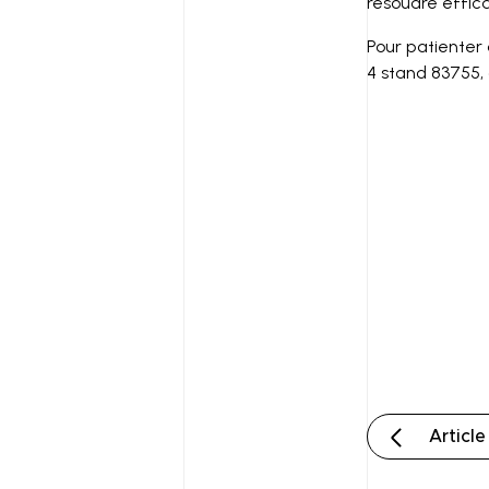
résoudre effic
Pour patienter
4 stand 83755, c
Articl