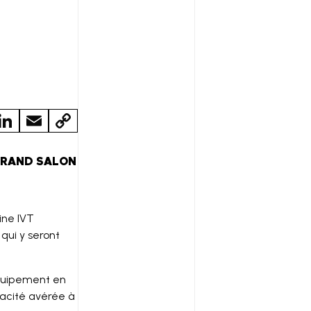
LI
E
C
N
M
O
K
A
P
GRAND SALON
E
IL
Y
D
LI
ine IVT
N
qui y seront
N
K
équipement en
pacité avérée à