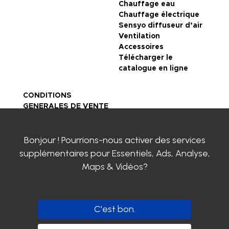
Chauffage eau
Chauffage électrique
Sensyo diffuseur d’air
Ventilation
Accessoires
Télécharger le
catalogue en ligne
CONDITIONS
GENERALES DE VENTE
Mentions légales
Politique de
Bonjour ! Pourrions-nous activer des services
confidentialité
Certifications SIROCO
supplémentaires pour
Essentiels, Ads, Analyse,
Contactez-nous
Maps & Vidéos
?
Clayens
Actualités
Carrière chez SIROCO
C'est bon.
Suivez-nous