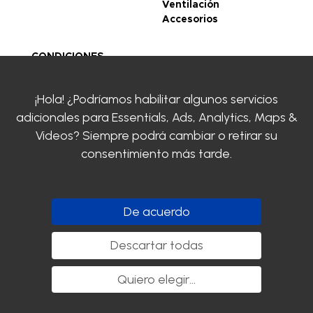
Ventilación
Accesorios
CONDICIONES
GENERALES DE VENTA
Legal notice
¡Hola! ¿Podríamos habilitar algunos servicios
Politique de
adicionales para
Essentials, Ads, Analytics, Maps &
confidentialité
Certificaciones
Videos
? Siempre podrá cambiar o retirar su
SIROCO
consentimiento más tarde.
Contacte con nosotros
Clayens
Descargar el catálogo
De acuerdo
Siga con nosotros
Descartar todas
Quiero elegir
...
Copyright SIROCO - 2020. Todos los derechos reservados.
nyutōn - Agence conseil digital