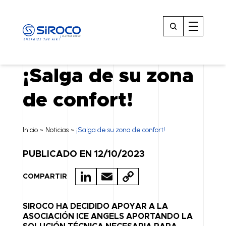
¡Salga de su zona
de confort!
Inicio
Noticias
¡Salga de su zona de confort!
>
>
PUBLICADO EN 12/10/2023
LI
E
C
COMPARTIR
N
M
O
K
A
P
SIROCO HA DECIDIDO APOYAR A LA
ASOCIACIÓN ICE ANGELS APORTANDO LA
E
IL
Y