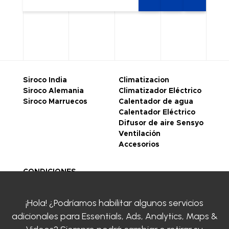
Siroco India
Climatizacion
Siroco Alemania
Climatizador Eléctrico
Siroco Marruecos
Calentador de agua
Calentador Eléctrico
Difusor de aire Sensyo
Ventilación
Accesorios
CONDICIONES
GENERALES DE VENTA
Legal notice
¡Hola! ¿Podríamos habilitar algunos servicios
Politique de
adicionales para
Essentials, Ads, Analytics, Maps &
confidentialité
Certificaciones