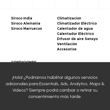
Siroco India
Climatizacion
Siroco Alemania
Climatizador Eléctrico
Siroco Marruecos
Calentador de agua
Calentador Eléctrico
Difusor de aire Sensyo
Ventilación
Accesorios
CONDICIONES
GENERALES DE VENTA
Legal notice
¡Hola! ¿Podríamos habilitar algunos servicios
Politique de
adicionales para
Essentials, Ads, Analytics, Maps &
confidentialité
Certificaciones
Videos
? Siempre podrá cambiar o retirar su
SIROCO
consentimiento más tarde.
Contacte con nosotros
Clayens
Descargar el catálogo