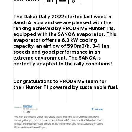
N
M
O
K
A
P
The Dakar Rally 2022 started last week in
Saudi Arabia and we are pleased with the
E
IL
Y
ranking achieved by PRODRIVE Hunter T1s,
equipped with the SANOA evaporator. This
D
LI
evaporator offers a 6.3 kW cooling
I
N
capacity, an airflow of 590m3/h, 3-4 fan
speeds and good performance in an
N
K
extreme environment. The SANOA is
perfectly adapted to the rally conditions!
Congratulations to PRODRIVE team for
their Hunter T1 powered by sustainable fuel.