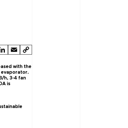
LI
E
C
N
M
O
K
A
P
eased with the
 evaporator.
E
IL
Y
3/h, 3-4 fan
OA is
D
LI
N
N
K
ustainable