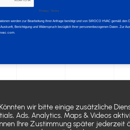
 Könnten wir bitte einige zusätzliche Dien
Kühlung
ALLGE
tials, Ads, Analytics, Maps & Videos
aktiv
Elektroklimaanlage
rechtli
önnen Ihre Zustimmung später jederzeit 
Wasserheizungen
Datensc
Elektroheizungen
Zertifi