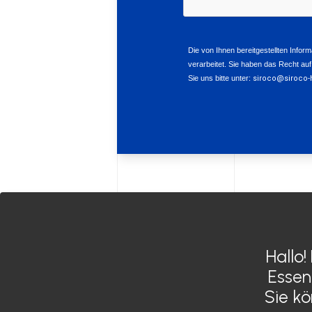
Hallo!
Siroco Indien
Essen
Siroco Deutschland
Sie k
Siroco Marokko