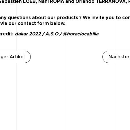
 Sébastien LOEB, Nani ROMA and Orlando TERRANOVA, 
ny questions about our products ? We invite you to con
 via our contact form below.
redit:
dakar 2022 / A.S.O / @
horaciocabilla
ger Artikel
Nächster 