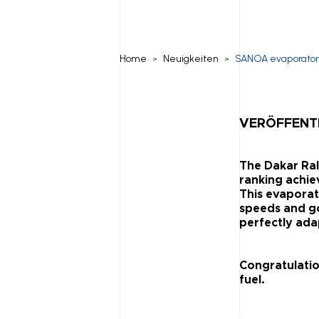
Home
Neuigkeiten
SANOA evaporator in
>
>
VERÖFFENTL
The Dakar Ral
ranking achi
This evaporat
speeds and g
perfectly adap
Congratulatio
fuel.