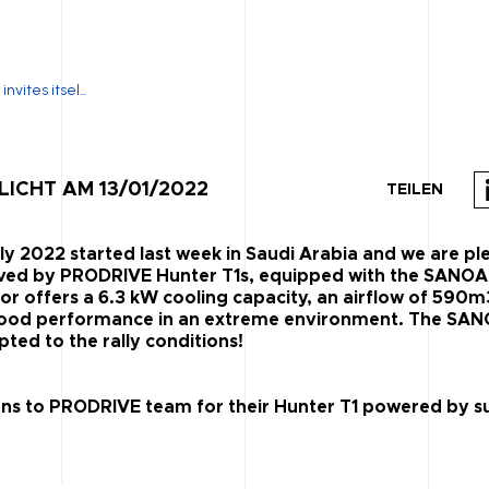
vites itsel...
ICHT AM 13/01/2022
TEILEN
ly 2022 started last week in Saudi Arabia and we are pl
eved by PRODRIVE Hunter T1s, equipped with the SANOA
or offers a 6.3 kW cooling capacity, an airflow of 590m
ood performance in an extreme environment. The SAN
ted to the rally conditions!
I
ns to PRODRIVE team for their Hunter T1 powered by s