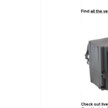
Find
all the v
Check out liv