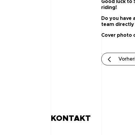
Good luck to
riding!
Do you have a
team directly
Cover photo c
Vorheri
KONTAKT