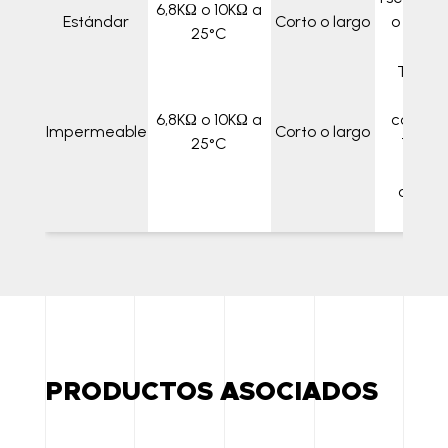
6,8KΩ o 10KΩ a
Estándar
Corto o largo
o Tsens
25°C
lar
Tsenso
sell
6,8KΩ o 10KΩ a
corto/l
Impermeable
Corto o largo
25°C
Tsenso
sell
corto/
PRODUCTOS ASOCIADOS