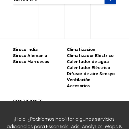
BOTÓN CP2
CAN/
Siroco India
Climatizacion
Siroco Alemania
Climatizador Eléctrico
Siroco Marruecos
Calentador de agua
Calentador Eléctrico
Difusor de aire Sensyo
Ventilación
Accesorios
CONDICIONES
GENERALES DE VENTA
Legal notice
¡Hola! ¿Podríamos habilitar algunos servicios
Politique de
adicionales para
Essentials, Ads, Analytics, Maps &
confidentialité