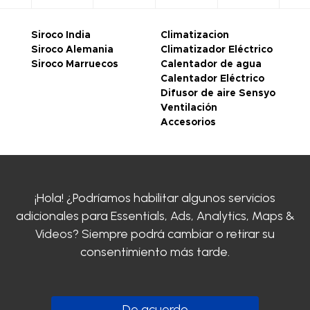
Siroco India
Climatizacion
Siroco Alemania
Climatizador Eléctrico
Siroco Marruecos
Calentador de agua
Calentador Eléctrico
Difusor de aire Sensyo
Ventilación
Accesorios
CONDICIONES
GENERALES DE VENTA
Legal notice
¡Hola! ¿Podríamos habilitar algunos servicios
Politique de
adicionales para
Essentials, Ads, Analytics, Maps &
confidentialité
Videos
? Siempre podrá cambiar o retirar su
Certificaciones
SIROCO
consentimiento más tarde.
Contacte con nosotros
Clayens
Descargar el catálogo
De acuerdo