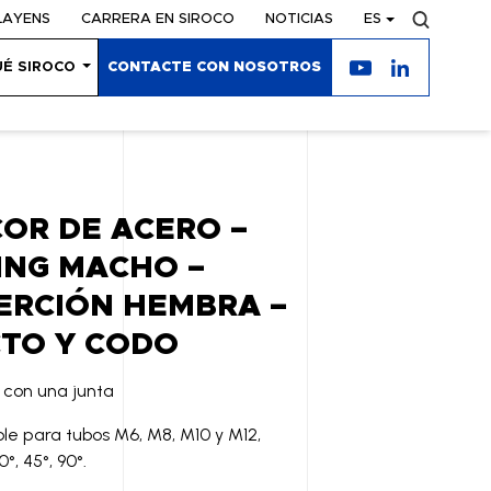
LAYENS
CARRERA EN SIROCO
NOTICIAS
ES
UÉ SIROCO
CONTACTE CON NOSOTROS
OR DE ACERO –
ING MACHO –
ERCIÓN HEMBRA –
TO Y CODO
 con una junta
ble para tubos M6, M8, M10 y M12,
°, 45°, 90°.