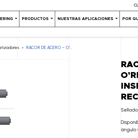
C
EERING
PRODUCTOS
NUESTRAS APLICACIONES
POR Q
atizadores
RACOR DE ACERO – O’...
>
RAC
O’R
INS
REC
Sellado
Disponi
ángulo 0