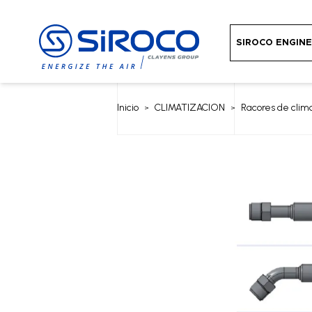
SIROCO ENGIN
Inicio
CLIMATIZACION
Racores de clim
>
>