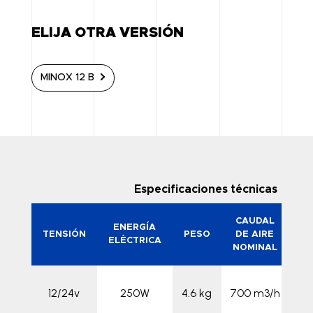
ELIJA OTRA VERSIÓN
MINOX 12 B
Especificaciones técnicas
CAUDAL
ENERGÍA
TENSIÓN
PESO
DE AIRE
C
ELÉCTRICA
NOMINAL
ET
12/24v
250W
4.6 kg
700 m3/h