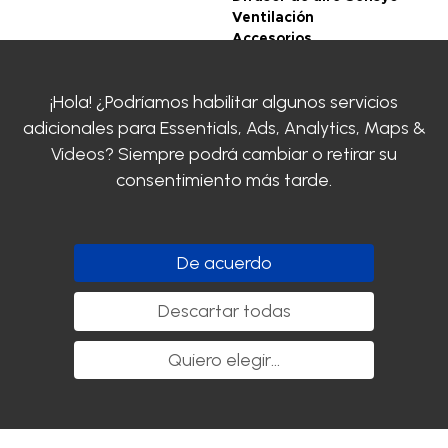
Ventilación
Accesorios
CONDICIONES
¡Hola! ¿Podríamos habilitar algunos servicios
GENERALES DE VENTA
adicionales para
Essentials, Ads, Analytics, Maps &
Legal notice
Videos
? Siempre podrá cambiar o retirar su
Politique de
confidentialité
consentimiento más tarde.
Certificaciones
SIROCO
Contacte con nosotros
De acuerdo
Clayens
Descargar el catálogo
Descartar todas
Siga con nosotros
Quiero elegir
...
Copyright SIROCO - 2020. Todos los derechos reservados.
nyutōn - Agence conseil digital