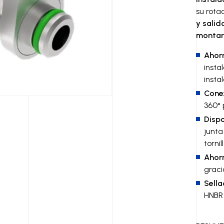
su rota
y salid
montars
Ahor
insta
insta
Conex
360° 
Dispo
junta
torni
Ahor
graci
Sell
HNBR 