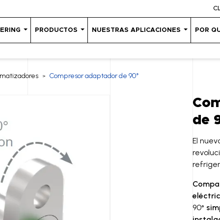
C
EERING
PRODUCTOS
NUESTRAS APLICACIONES
POR Q
limatizadores
Compresor adaptador de 90°
>
Com
de 
El nue
revoluc
refrige
Compat
eléctri
90°
sim
instala