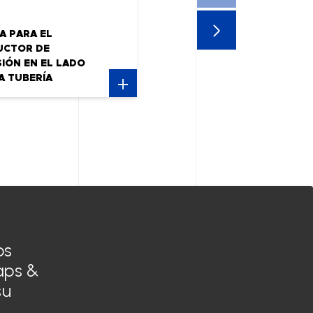
A PARA EL
UCTOR DE
IÓN EN EL LADO
A TUBERÍA
os
IONES GENERALES DE VENTA
Siga con
Maps &
otice
nosotros
su
ue de confidentialité
caciones SIROCO