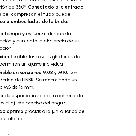
ción de 360°.
Conectado a la entrada
a del compresor, el tubo puede
e a ambos lados de la brida.
ra tiempo y esfuerzo
durante la
lación y aumenta la eficiencia de su
lación.
ión flexible
: las roscas giratorias de
permiten un ajuste individual.
nible en versiones M08 y M10
, con
 tórica de HNBR. Se recomienda un
llo M6 de 16 mm.
ro de espacio
: instalación optimizada
as al ajuste preciso del ángulo.
ado óptimo
gracias a la junta tórica de
de alta calidad.