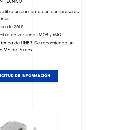
N TÉCNICO
atible únicamente con compresores
ricos
ión de 360°
nible en versiones M08 y M10
 tórica de HNBR. Se recomienda un
llo M6 de 16 mm.
ICITUD DE INFORMACIÓN