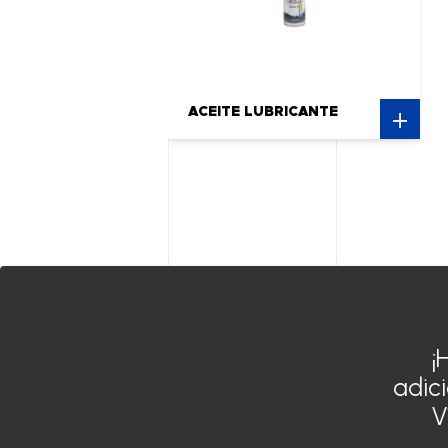
ACEITE LUBRICANTE
¡
Siroco India
adic
Siroco Alemania
V
Siroco Marruecos