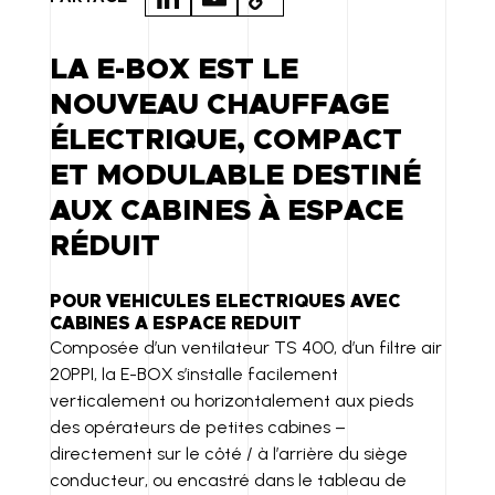
N
M
O
K
A
P
LA E-BOX EST LE
E
IL
Y
NOUVEAU CHAUFFAGE
D
LI
ÉLECTRIQUE, COMPACT
I
N
ET MODULABLE DESTINÉ
N
K
AUX CABINES À ESPACE
RÉDUIT
POUR VEHICULES ELECTRIQUES AVEC
CABINES A ESPACE REDUIT
Composée d’un ventilateur TS 400, d’un filtre air
20PPI, la E-BOX s’installe facilement
verticalement ou horizontalement aux pieds
des opérateurs de petites cabines –
directement sur le côté / à l’arrière du siège
conducteur, ou encastré dans le tableau de