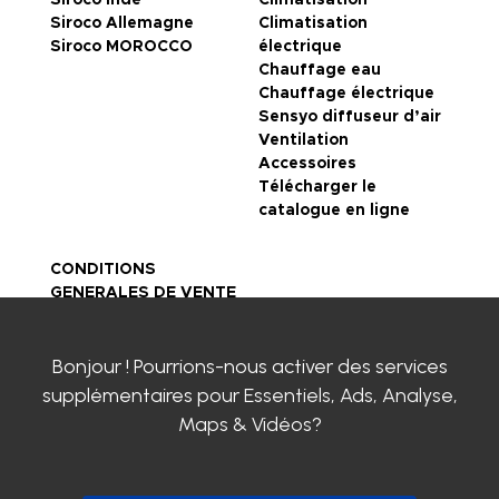
Siroco Allemagne
Climatisation
Siroco MOROCCO
électrique
Chauffage eau
Chauffage électrique
Sensyo diffuseur d’air
Ventilation
Accessoires
Télécharger le
catalogue en ligne
CONDITIONS
GENERALES DE VENTE
Mentions légales
Politique de
Bonjour ! Pourrions-nous activer des services
confidentialité
Certifications SIROCO
supplémentaires pour
Essentiels, Ads, Analyse,
Contactez-nous
Maps & Vidéos
?
Clayens
Actualités
Carrière chez SIROCO