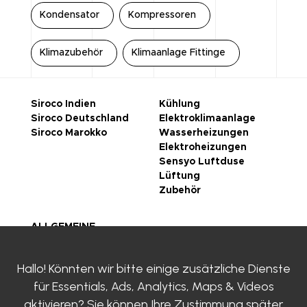
Kondensator
Kompressoren
Klimazubehör
Klimaanlage Fittinge
Siroco Indien
Kühlung
Siroco Deutschland
Elektroklimaanlage
Siroco Marokko
Wasserheizungen
Elektroheizungen
Sensyo Luftduse
Lüftung
Zubehör
ALLGEMEINE
GESCHÄFTSBEDINGUN
GEN
Hallo! Könnten wir bitte einige zusätzliche Dienste
rechtliche Hinweise
für
Essentials, Ads, Analytics, Maps & Videos
Datenschutzrichtlinie
Zertifizierungen
aktivieren? Sie können Ihre Zustimmung später