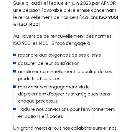
K
A
P
Suite à l’audit effectué en juin 2023 par AFNOR,
une décision favorable a été émise concernant
E
IL
Y
le renouvellement de nos certifications
ISO 9001
D
LI
et
ISO 14001
.
I
N
Au travers de ce renouvellement des normes
N
K
ISO 9001 et 14001, Siroco s’engage à :
répondre aux exigences de ses clients
s’assurer de leur satisfaction
améliorer continuellement la qualité de ses
produits et services
maintenir ses engagement via le
déploiement d’objectifs stratégiques dans
chaque processus
traduire nos convictions pour l’environnement
en actions efficaces
Un grand merci à tous nos collaborateurs et nos