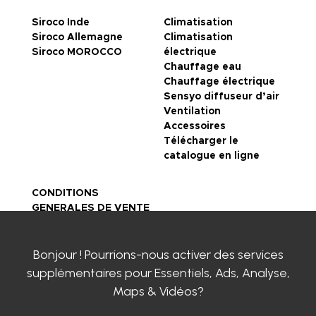
Siroco Inde
Climatisation
Siroco Allemagne
Climatisation
Siroco MOROCCO
électrique
Chauffage eau
Chauffage électrique
Sensyo diffuseur d’air
Ventilation
Accessoires
Télécharger le
catalogue en ligne
CONDITIONS
GENERALES DE VENTE
Mentions légales
Politique de
Bonjour ! Pourrions-nous activer des services
confidentialité
Certifications SIROCO
supplémentaires pour
Essentiels, Ads, Analyse,
Contactez-nous
Maps & Vidéos
?
Clayens
Actualités