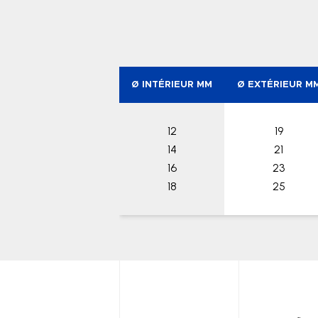
Ø INTÉRIEUR MM
Ø EXTÉRIEUR M
12
19
14
21
16
23
18
25