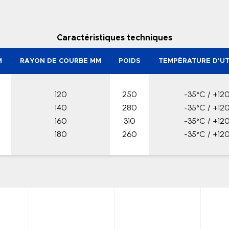
Caractéristiques techniques
M
RAYON DE COURBE MM
POIDS
TEMPÉRATURE D'UT
120
250
-35°C / +12
140
280
-35°C / +12
160
310
-35°C / +12
180
260
-35°C / +12