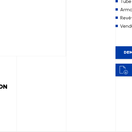
Tube 
Armat
Revêt
Vend
DEM
ION