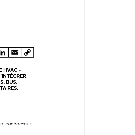
LI
E
C
N
M
O
K
A
P
 HVAC »
’INTÉGRER
E
IL
Y
S, BUS,
TAIRES.
D
LI
N
N
K
tre-connecteur