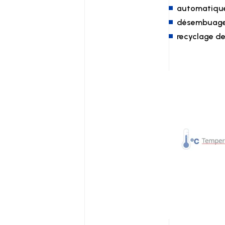
automatique
désembuage
recyclage de l