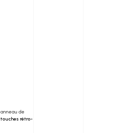
 panneau de
s
touches rétro-