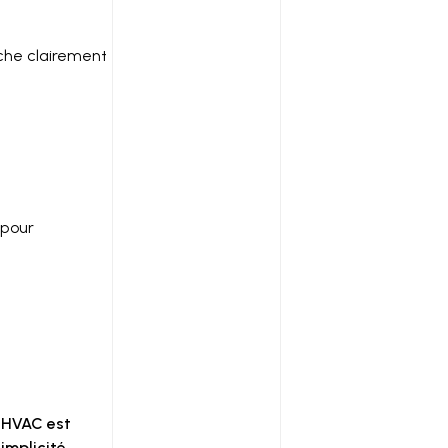
he clairement
 pour
e HVAC est
implicité.