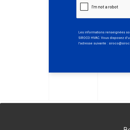
Siroco Inde
Siroco Allemagne
Bo