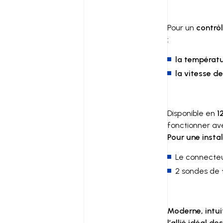
Pour un
contrôl
:
la températu
la vitesse de
Disponible en
1
fonctionner a
Pour une instal
Le connecteu
2 sondes de t
Moderne, intuit
l’allié idéal d