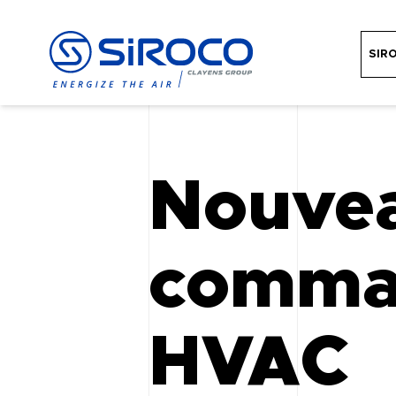
SIR
Nouvea
comman
HVAC