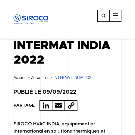
INTERMAT INDIA
2022
Accueil
Actualités
INTERMAT INDIA 2022
>
>
PUBLIÉ LE 09/09/2022
LI
E
C
PARTAGE
N
M
O
K
A
P
SIROCO HVAC INDIA, équipementier
international en solutions thermiques et
E
IL
Y