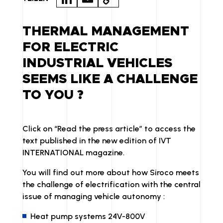
N
M
O
K
A
P
THERMAL MANAGEMENT
E
IL
Y
FOR ELECTRIC
D
LI
INDUSTRIAL VEHICLES
I
N
SEEMS LIKE A CHALLENGE
N
K
TO YOU ?
Click on “Read the press article” to access the
text published in the new edition of IVT
INTERNATIONAL magazine.
You will find out more about how Siroco meets
the challenge of electrification with the central
issue of managing vehicle autonomy :
Heat pump systems 24V-800V