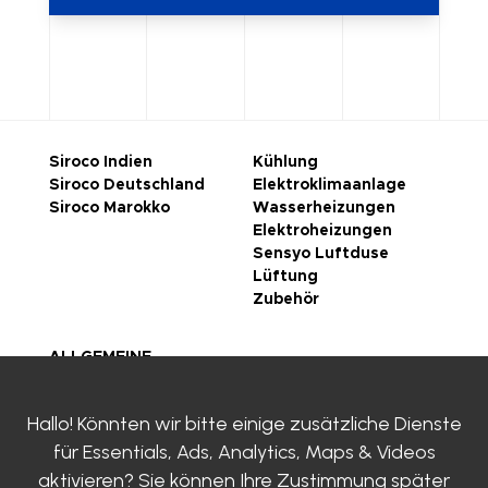
Siroco Indien
Kühlung
Siroco Deutschland
Elektroklimaanlage
Siroco Marokko
Wasserheizungen
Elektroheizungen
Sensyo Luftduse
Lüftung
Zubehör
ALLGEMEINE
GESCHÄFTSBEDINGUN
GEN
Hallo! Könnten wir bitte einige zusätzliche Dienste
rechtliche Hinweise
für
Essentials, Ads, Analytics, Maps & Videos
Datenschutzrichtlinie
Zertifizierungen
aktivieren? Sie können Ihre Zustimmung später