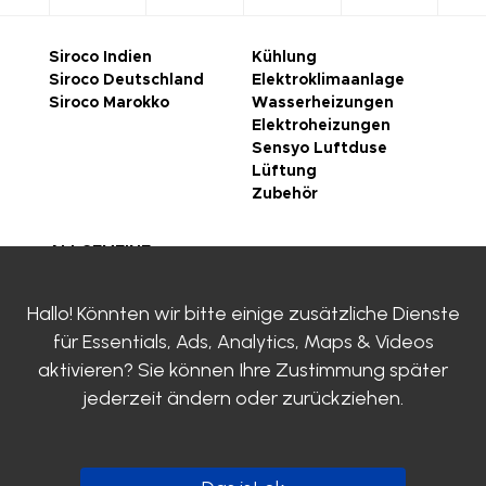
Siroco Indien
Kühlung
Siroco Deutschland
Elektroklimaanlage
Siroco Marokko
Wasserheizungen
Elektroheizungen
Sensyo Luftduse
Lüftung
Zubehör
ALLGEMEINE
GESCHÄFTSBEDINGUN
GEN
Hallo! Könnten wir bitte einige zusätzliche Dienste
rechtliche Hinweise
für
Essentials, Ads, Analytics, Maps & Videos
Datenschutzrichtlinie
aktivieren? Sie können Ihre Zustimmung später
Zertifizierungen
SIROCO
jederzeit ändern oder zurückziehen.
KONTAKTIERE UNS
Clayens
Katalog herunterladen