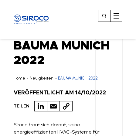
BAUMA MUNICH
2022
Home
Neuigkeiten
BAUMA MUNICH 2022
>
>
VERÖFFENTLICHT AM 14/10/2022
LI
E
C
TEILEN
N
M
O
K
A
P
Siroco freut sich darauf, seine
energieeffizienten HVAC-Systeme für
E
IL
Y