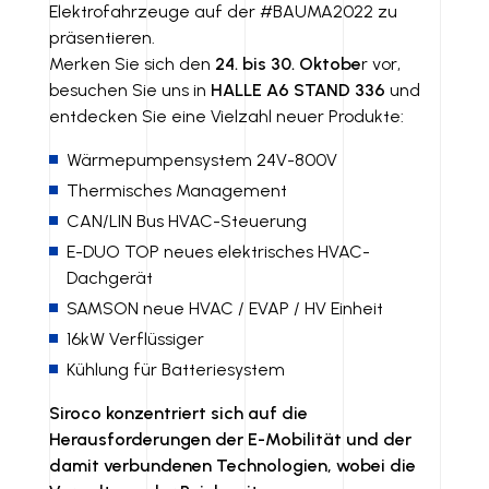
Elektrofahrzeuge auf der #BAUMA2022 zu
D
LI
präsentieren.
I
N
Merken Sie sich den
24. bis 30. Oktobe
r vor,
besuchen Sie uns in
HALLE A6 STAND 336
und
N
K
entdecken Sie eine Vielzahl neuer Produkte:
Wärmepumpensystem 24V-800V
Thermisches Management
CAN/LIN Bus HVAC-Steuerung
E-DUO TOP neues elektrisches HVAC-
Dachgerät
SAMSON neue HVAC / EVAP / HV Einheit
16kW Verflüssiger
Kühlung für Batteriesystem
Siroco konzentriert sich auf die
Herausforderungen der E-Mobilität und der
damit verbundenen Technologien, wobei die