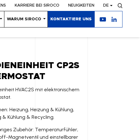
ENS
KARRIERE BEI SIROCO
NEUIGKEITEN
DE
WARUM SIROCO
KONTAKTIERE UNS
IENEINHEIT CP2S
ERMOSTAT
inheit HVAC2S mit elektronischem
stat.
nen: Heizung, Heizung & Kühlung,
 & Kühlung & Recycling.
riges Zubehör: Temperaturfühler,
off-Magnetventil und einstellbarer