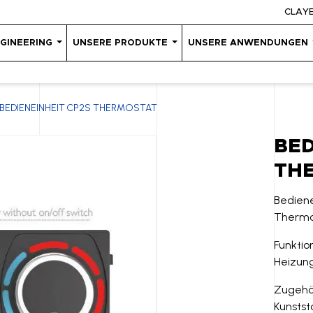
CLAY
GINEERING
UNSERE PRODUKTE
UNSERE ANWENDUNGEN
BEDIENEINHEIT CP2S THERMOSTAT
BED
TH
Bediene
Thermo
Funktio
Heizung
Zugehö
Kunstst