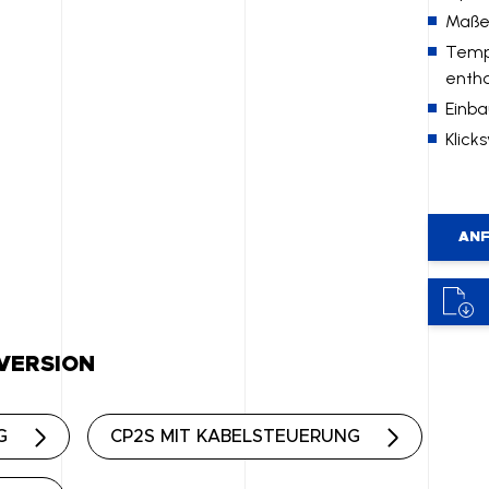
Maße
Temp
entha
Einb
Klic
ANF
 VERSION
G
CP2S MIT KABELSTEUERUNG