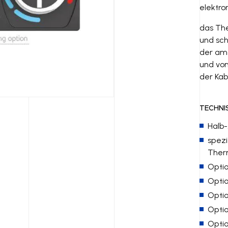
elektro
das The
und sch
der am 
und vom
der Kab
TECHNI
Halb
spezi
Ther
Optio
Optio
Optio
Optio
Optio