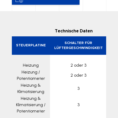
Technische Daten
SCHALTER FÜR
STEUERPLATINE
SP
LÜFTERGESCHWINDIGKEIT
Heizung
2 oder 3
Heizung /
2 oder 3
1
Potentiometer
Heizung &
3
1
Klimatisierung
Heizung &
Klimatisierung /
3
1
Potentiometer