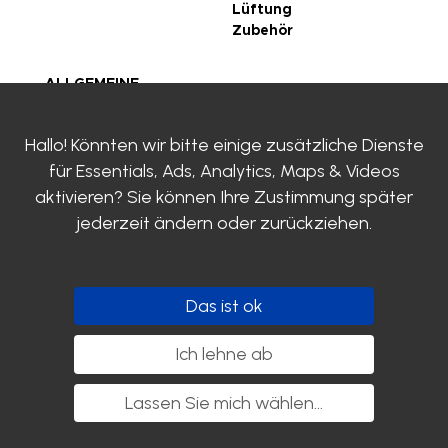
Lüftung
Zubehör
ALLGEMEINE
GESCHÄFTSBEDINGUN
GEN
Hallo! Könnten wir bitte einige zusätzliche Dienste
rechtliche Hinweise
für
Essentials, Ads, Analytics, Maps & Videos
Datenschutzrichtlinie
Zertifizierungen
aktivieren? Sie können Ihre Zustimmung später
SIROCO
jederzeit ändern oder zurückziehen.
KONTAKTIERE UNS
Clayens
Katalog herunterladen
Das ist ok
Folgen Sie uns
Ich lehne ab
Lassen Sie mich wählen
...
Copyright SIROCO - 2020. Alle Rechte vorbehalten.
nyutōn - Agence conseil digital