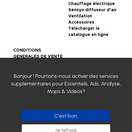
Chauffage électrique
Sensyo diffuseur d’air
Ventilation
Accessoires
Télécharger le
catalogue en ligne
CONDITIONS
GENERALES DE VENTE
Mentions légales
Politique de
Bonjour ! Pourrions-nous activer des services
confidentialité
Certifications SIROCO
supplémentaires pour
Essentiels, Ads, Analyse,
Contactez-nous
Maps & Vidéos
?
Clayens
Actualités
Carrière chez SIROCO
C'est bon.
Suivez-nous
Je refuse