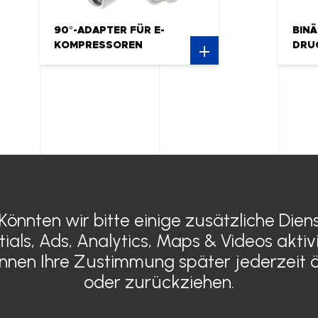
90°-ADAPTER FÜR E-
BIN
KOMPRESSOREN
DRU
 Könnten wir bitte einige zusätzliche Dien
Kühlung
ALLGE
tials, Ads, Analytics, Maps & Videos
aktiv
Elektroklimaanlage
rechtli
önnen Ihre Zustimmung später jederzeit 
Wasserheizungen
Datensc
Elektroheizungen
Zertifi
oder zurückziehen.
Sensyo Luftduse
KONTA
Lüftung
Clayen