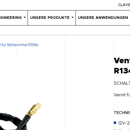
CLAY
GINEERING
UNSERE PRODUKTE
UNSERE ANWENDUNGEN
l für Kältemittel R134a
Vent
R13
SCHAL
Ventil f
TECHNI
12V-