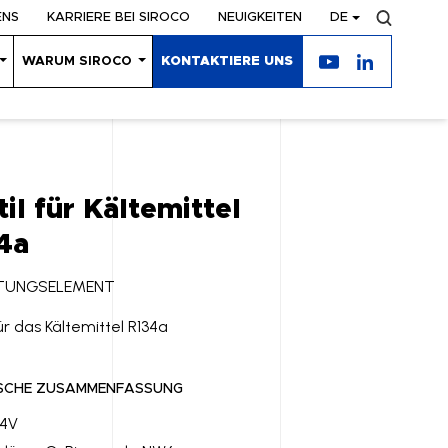
ENS
KARRIERE BEI SIROCO
NEUIGKEITEN
DE
WARUM SIROCO
KONTAKTIERE UNS
il für Kältemittel
4a
TUNGSELEMENT
ür das Kältemittel R134a
SCHE ZUSAMMENFASSUNG
24V