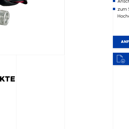
Ansc
zum 
Hochd
ANF
KTE