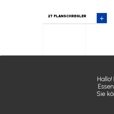
2T FLANSCHREGLER
Hallo!
Siroco Indien
Essen
Siroco Deutschland
Sie k
Siroco Marokko